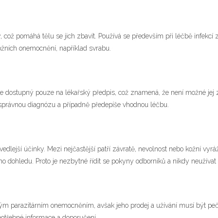
y, což pomáhá tělu se jich zbavit. Používá se především při léčbě infekc
ožních onemocnění, například svrabu.
 je dostupný pouze na lékařský předpis, což znamená, že není možné jej
určí správnou diagnózu a případně předepíše vhodnou léčbu.
 vedlejší účinky. Mezi nejčastější patří závratě, nevolnost nebo kožní vy
 dohledu. Proto je nezbytné řídit se pokyny odborníků a nikdy neužívat l
ým parazitárním onemocněním, avšak jeho prodej a užívání musí být peč
 potřebné informace a doporučení.