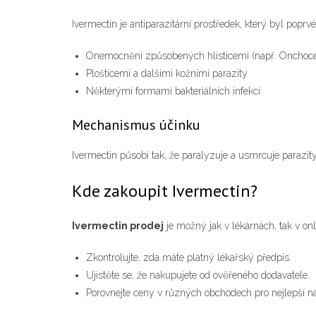
Ivermectin je antiparazitární prostředek, který byl popr
Onemocnění způsobených hlísticemi (např. Onchocer
Plošticemi a dalšími kožními parazity
Některými formami bakteriálních infekcí
Mechanismus účinku
Ivermectin působí tak, že paralyzuje a usmrcuje parazit
Kde zakoupit Ivermectin?
Ivermectin prodej
je možný jak v lékárnách, tak v on
Zkontrolujte, zda máte platný lékařský předpis.
Ujistěte se, že nakupujete od ověřeného dodavatele.
Porovnejte ceny v různých obchodech pro nejlepší n