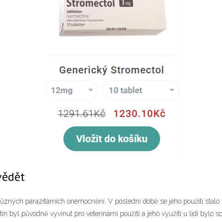
vědět
ě různých parazitárních onemocnění. V poslední době se jeho použití sta
n byl původně vyvinut pro veterinární použití a jeho využití u lidí bylo s