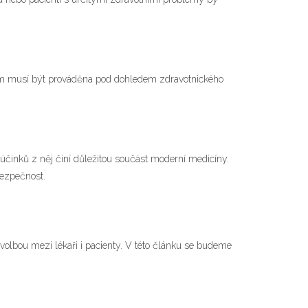
inem musí být prováděna pod dohledem zdravotnického
h účinků z něj činí důležitou součást moderní medicíny.
bezpečnost.
 volbou mezi lékaři i pacienty. V této článku se budeme