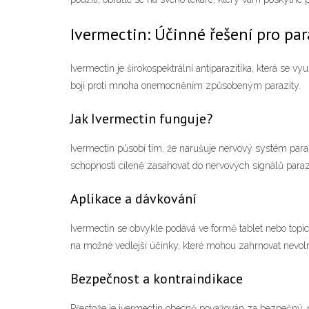
Ivermectin: Účinné řešení pro par
Ivermectin je širokospektrální antiparazitika, která se v
boji proti mnoha onemocněním způsobeným parazity.
Jak Ivermectin funguje?
Ivermectin působí tím, že narušuje nervový systém parazi
schopnosti cíleně zasahovat do nervových signálů parazi
Aplikace a dávkování
Ivermectin se obvykle podává ve formě tablet nebo topic
na možné vedlejší účinky, které mohou zahrnovat nevolno
Bezpečnost a kontraindikace
Přestože je ivermectin obecně považován za bezpečný, 