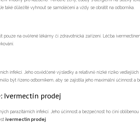
e také důležité vyhnout se samoléčení a vždy se obrátit na odborníka.
átit pouze na ověřené lékárny či zdravotnická zařízení. Léčba ivermect
vkování.
ních infekcí. Jeho osvědčené výsledky a relativně nízké riziko vedlejšíc
mělo být řízeno odborníkem, aby se zajistila jeho maximální účinnost a 
e: Ivermectin prodej
ných parazitárních infekcí. Jeho účinnost a bezpečnost ho činí oblíbenou
ést
ivermectin prodej
.