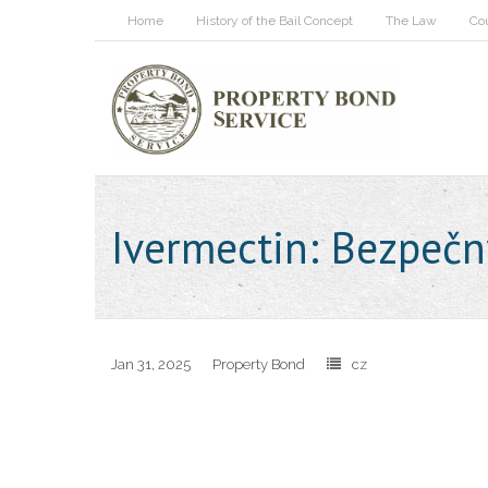
Home
History of the Bail Concept
The Law
Co
Ivermectin: Bezpečn
Jan 31, 2025
Property Bond
cz