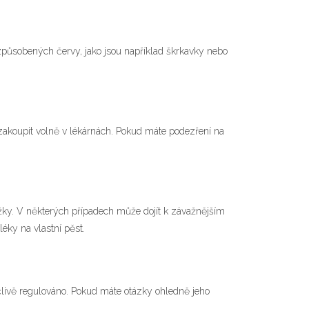
í způsobených červy, jako jsou například škrkavky nebo
 zakoupit volně v lékárnách. Pokud máte podezření na
rážky. V některých případech může dojít k závažnějším
éky na vlastní pěst.
livě regulováno. Pokud máte otázky ohledně jeho