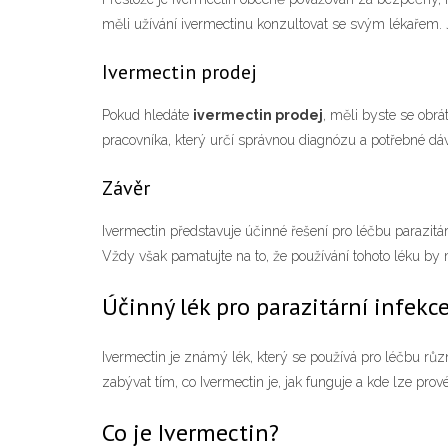
měli užívání ivermectinu konzultovat se svým lékařem. J
Ivermectin prodej
Pokud hledáte
ivermectin prodej
, měli byste se obr
pracovníka, který určí správnou diagnózu a potřebné dá
Závěr
Ivermectin představuje účinné řešení pro léčbu parazitár
Vždy však pamatujte na to, že používání tohoto léku by 
Účinný lék pro parazitární infekc
Ivermectin je známý lék, který se používá pro léčbu růz
zabývat tím, co Ivermectin je, jak funguje a kde lze prov
Co je Ivermectin?