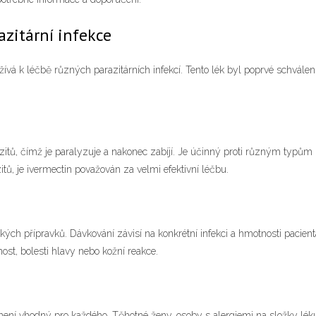
azitární infekce
yužívá k léčbě různých parazitárních infekcí. Tento lék byl poprvé schvál
tů, čímž je paralyzuje a nakonec zabíjí. Je účinný proti různým typům pa
tů, je ivermectin považován za velmi efektivní léčbu.
kých přípravků. Dávkování závisí na konkrétní infekci a hmotnosti pacien
st, bolesti hlavy nebo kožní reakce.
není vhodný pro každého. Těhotné ženy, osoby s alergiemi na složky lék