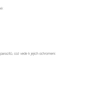
bě:
parazitů, což vede k jejich ochromení.
: