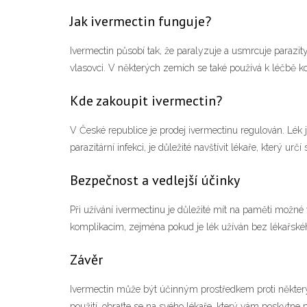
Jak ivermectin funguje?
Ivermectin působí tak, že paralyzuje a usmrcuje parazit
vlasovci. V některých zemích se také používá k léčbě k
Kde zakoupit ivermectin?
V České republice je prodej ivermectinu regulován. Lék
parazitární infekci, je důležité navštívit lékaře, který 
Bezpečnost a vedlejší účinky
Při užívání ivermectinu je důležité mít na paměti možné
komplikacím, zejména pokud je lék užíván bez lékařského
Závěr
Ivermectin může být účinným prostředkem proti někter
použití, obraťte se na svého lékaře, který vám poskytne