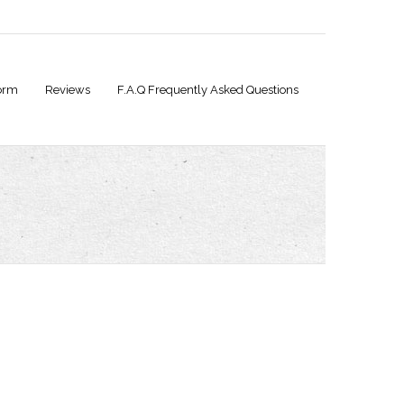
orm
Reviews
F.A.Q Frequently Asked Questions