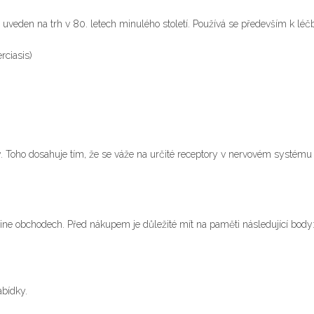
vé uveden na trh v 80. letech minulého století. Používá se především k léč
ciasis)
y. Toho dosahuje tím, že se váže na určité receptory v nervovém systému 
line obchodech. Před nákupem je důležité mít na paměti následující body
abídky.