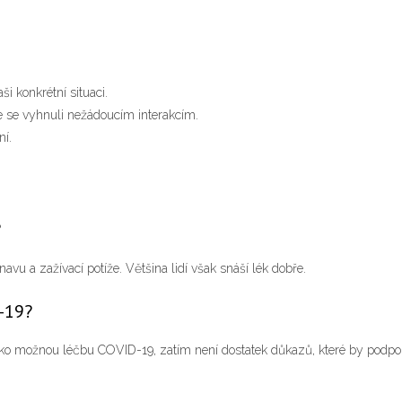
i konkrétní situaci.
te se vyhnuli nežádoucím interakcím.
í.
?
navu a zažívací potíže. Většina lidí však snáší lék dobře.
D-19?
ko možnou léčbu COVID-19, zatím není dostatek důkazů, které by podporo