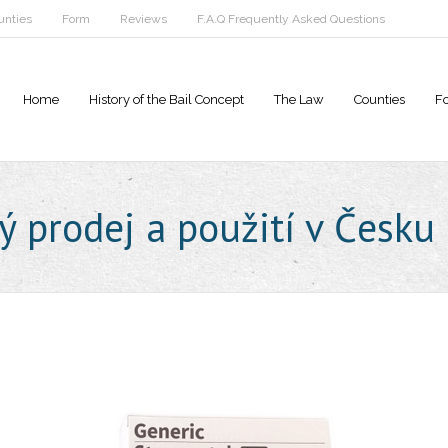
unties
Form
Reviews
F.A.Q Frequently Asked Questions
Home
History of the Bail Concept
The Law
Counties
F
ý prodej a použití v Česku