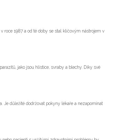
en v roce 1987 a od té doby se stal klíčovým nástrojem v
razitů, jako jsou hlístice, svraby a blechy. Díky své
ta. Je důležité dodržovat pokyny lékaře a nezapomínat
u nebo pacienti s určitými zdravotními problémy by