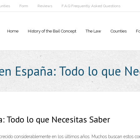
unties
Form
Reviews
F.A.Q Frequently Asked Questions
Home
History of the Bail Concept
The Law
Counties
F
en España: Todo lo que Ne
: Todo lo que Necesitas Saber
crecido considerablemente en los últimos años. Muchos buscan estos co