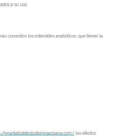
iados a su uso.
más conocidos los esteroides anabólicos, que tienen la
s://enantatodetestosteronaespana.com/
los efectos