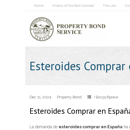
Home
History of the Bail Concept
The Law
Co
Esteroides Comprar 
Dec 11, 2024
Property Bond
! Без рубрики
Esteroides Comprar en España
La demanda de
esteroides comprar en España
ha 